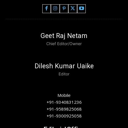
Geet Raj Netam
Chief Editor/Owner
Dilesh Kumar Uaike
Editor
Mobile
+91-9340831236
+91-9589825068
+91-9300925058