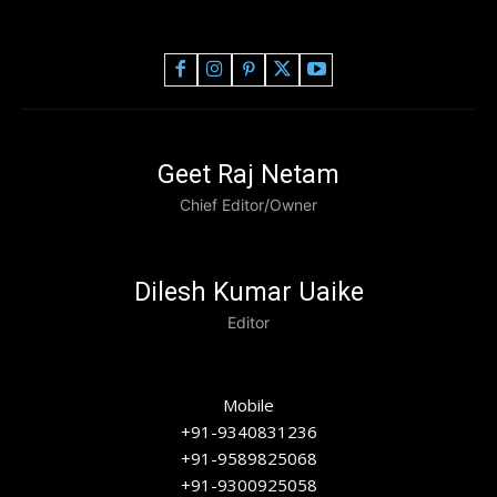
Geet Raj Netam
Chief Editor/Owner
Dilesh Kumar Uaike
Editor
Mobile
+91-9340831236
+91-9589825068
+91-9300925058