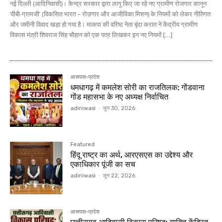
नई दिल्ली (आदिनिवासी)। केन्द्र सरकार द्वारा लागू किए जा रहे नए ग्रामीण रोजगार कानून
‘वीबी-ग्रामजी’ (विकसित भारत – रोज़गार और आजीविका मिशन) के नियमों को लेकर नीतिगत
और जमीनी विवाद खड़ा हो गया है। माकपा की वरिष्ठ नेता बृंदा करात ने केंद्रीय ग्रामीण
विकास मंत्री शिवराज सिंह चौहान को एक पत्र लिखकर इन नए नियमों […]
आसपास-प्रदेश
धमधागढ़ में कमलेश सोरी का राजतिलक: गोंडवाना
गोंड महासभा के नए अध्यक्ष निर्वाचित
adiniwasi
-
जून 30, 2026
Featured
हिंदू राष्ट्र का अर्थ, आरएसएस का उद्देश्य और
एकाधिकार पूंजी का सच
adiniwasi
-
जून 22, 2026
आसपास-प्रदेश