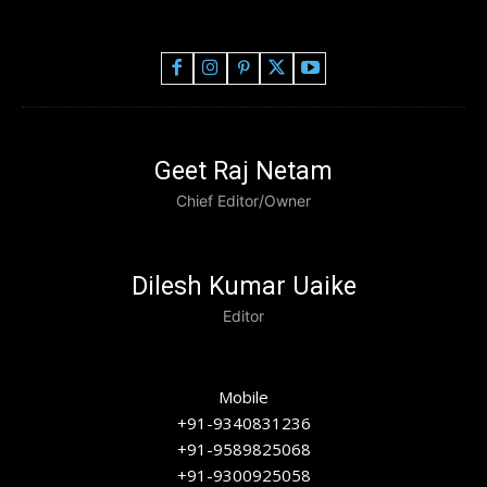
Geet Raj Netam
Chief Editor/Owner
Dilesh Kumar Uaike
Editor
Mobile
+91-9340831236
+91-9589825068
+91-9300925058