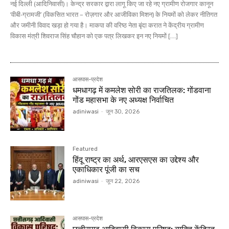
नई दिल्ली (आदिनिवासी)। केन्द्र सरकार द्वारा लागू किए जा रहे नए ग्रामीण रोजगार कानून
‘वीबी-ग्रामजी’ (विकसित भारत – रोज़गार और आजीविका मिशन) के नियमों को लेकर नीतिगत
और जमीनी विवाद खड़ा हो गया है। माकपा की वरिष्ठ नेता बृंदा करात ने केंद्रीय ग्रामीण
विकास मंत्री शिवराज सिंह चौहान को एक पत्र लिखकर इन नए नियमों […]
आसपास-प्रदेश
धमधागढ़ में कमलेश सोरी का राजतिलक: गोंडवाना
गोंड महासभा के नए अध्यक्ष निर्वाचित
adiniwasi
-
जून 30, 2026
Featured
हिंदू राष्ट्र का अर्थ, आरएसएस का उद्देश्य और
एकाधिकार पूंजी का सच
adiniwasi
-
जून 22, 2026
आसपास-प्रदेश