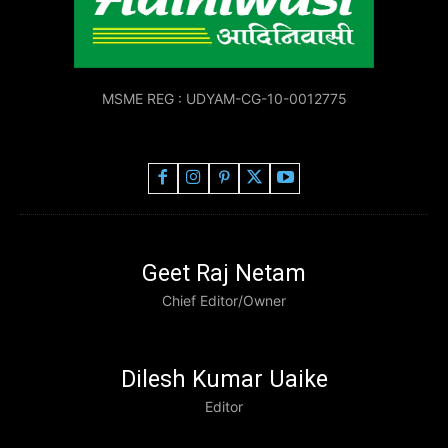
MSME REG : UDYAM-CG-10-0012775
Geet Raj Netam
Chief Editor/Owner
Dilesh Kumar Uaike
Editor