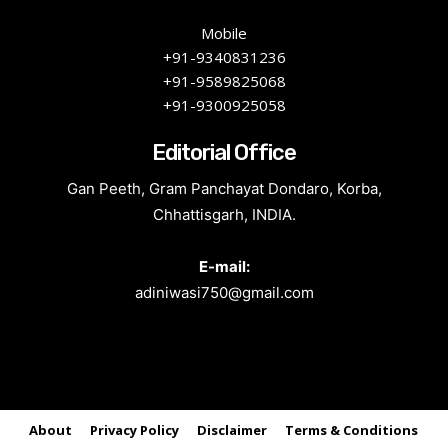
Mobile
+91-9340831236
+91-9589825068
+91-9300925058
Editorial Office
Gan Peeth, Gram Panchayat Dondaro, Korba,
Chhattisgarh, INDIA.
E-mail:
adiniwasi750@gmail.com
About
Privacy Policy
Disclaimer
Terms & Conditions