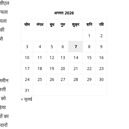
ईसीएल
कोयला
अगस्त 2026
ोयला
सोम
मंगल
बुध
गुरु
शुक्र
शनि
रवि
नकी
1
2
से
3
4
5
6
7
8
9
10
11
12
13
14
15
16
17
18
19
20
21
22
23
24
25
26
27
28
29
30
 जमीन
्ती
31
न को
« जुलाई
िया
ों का
ारों