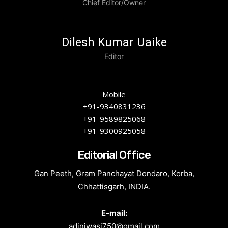
Chief Editor/Owner
Dilesh Kumar Uaike
Editor
Mobile
+91-9340831236
+91-9589825068
+91-9300925058
Editorial Office
Gan Peeth, Gram Panchayat Dondaro, Korba,
Chhattisgarh, INDIA.
E-mail:
adiniwasi750@gmail.com