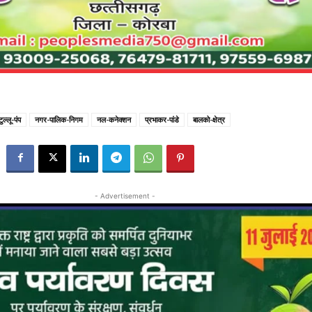
टुल्लू-पंप
नगर-पालिक-निगम
नल-कनेक्शन
प्रभाकर-पांडे
बालको-क्षेत्र
- Advertisement -