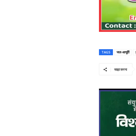
TAGS
जल-आपूर्ति
साझा करना