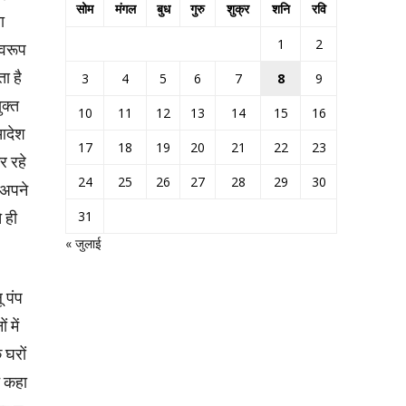
सोम
मंगल
बुध
गुरु
शुक्र
शनि
रवि
ा
1
2
्वरूप
ा है
3
4
5
6
7
8
9
ुक्त
10
11
12
13
14
15
16
 आदेश
17
18
19
20
21
22
23
र रहे
24
25
26
27
28
29
30
 अपने
 ही
31
« जुलाई
ू पंप
 में
 घरों
े कहा