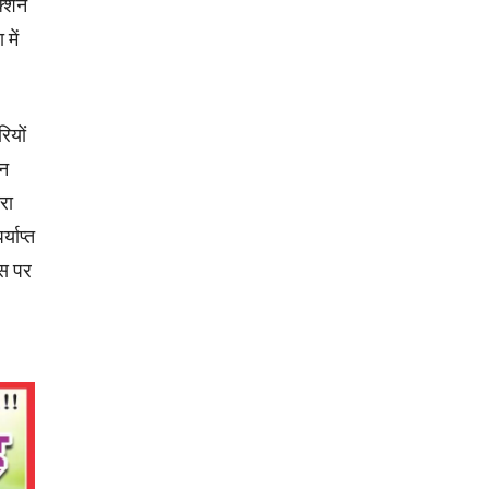
क्शन
में
ियों
िन
रा
्याप्त
इस पर