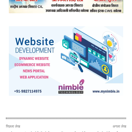
पिछला लेख
अगला लेख