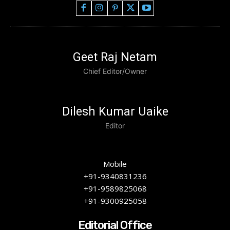
Geet Raj Netam
Chief Editor/Owner
Dilesh Kumar Uaike
Editor
Mobile
+91-9340831236
+91-9589825068
+91-9300925058
Editorial Office