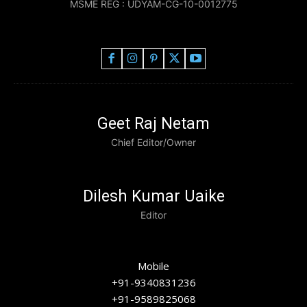
MSME REG : UDYAM-CG-10-0012775
Geet Raj Netam
Chief Editor/Owner
Dilesh Kumar Uaike
Editor
Mobile
+91-9340831236
+91-9589825068