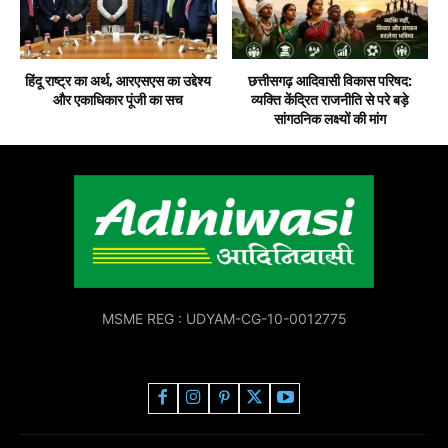
हिंदू राष्ट्र का अर्थ, आरएसएस का उद्देश्य
छत्तीसगढ़ आदिवासी विकास परिषद:
और एकाधिकार पूंजी का सच
व्यक्ति केंद्रित राजनीति से परे बड़े
सांगठनिक लक्ष्यों की मांग
MSME REG : UDYAM-CG-10-0012775