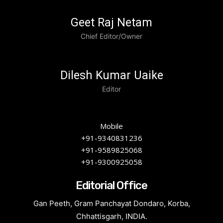
Geet Raj Netam
Chief Editor/Owner
Dilesh Kumar Uaike
Editor
Mobile
+91-9340831236
+91-9589825068
+91-9300925058
Editorial Office
Gan Peeth, Gram Panchayat Dondaro, Korba,
Chhattisgarh, INDIA.