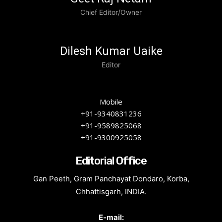
Chief Editor/Owner
Dilesh Kumar Uaike
Editor
Mobile
+91-9340831236
+91-9589825068
+91-9300925058
Editorial Office
Gan Peeth, Gram Panchayat Dondaro, Korba,
Chhattisgarh, INDIA.
E-mail: