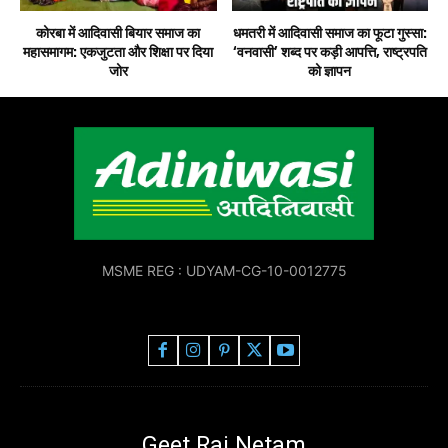
कोरबा में आदिवासी बियार समाज का
धमतरी में आदिवासी समाज का फूटा गुस्सा:
महासमागम: एकजुटता और शिक्षा पर दिया
‘वनवासी’ शब्द पर कड़ी आपत्ति, राष्ट्रपति
जोर
को ज्ञापन
MSME REG : UDYAM-CG-10-0012775
Geet Raj Netam