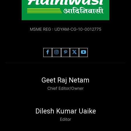
MSME REG : UDYAM-CG-10-0012775
Geet Raj Netam
Chief Editor/Owner
Dilesh Kumar Uaike
Editor