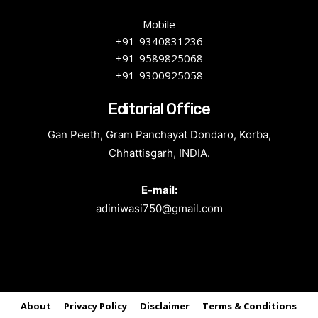
Mobile
+91-9340831236
+91-9589825068
+91-9300925058
Editorial Office
Gan Peeth, Gram Panchayat Dondaro, Korba,
Chhattisgarh, INDIA.
E-mail:
adiniwasi750@gmail.com
About
Privacy Policy
Disclaimer
Terms & Conditions