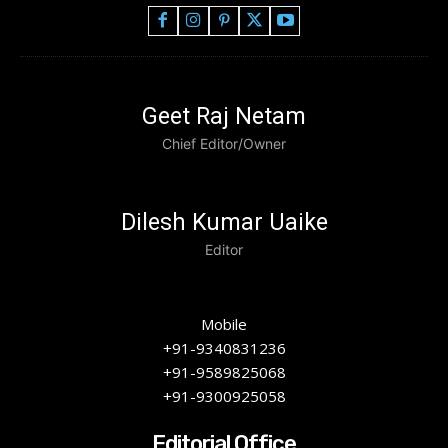
Geet Raj Netam
Chief Editor/Owner
Dilesh Kumar Uaike
Editor
Mobile
+91-9340831236
+91-9589825068
+91-9300925058
Editorial Office