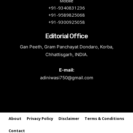
Mobile
+91-9340831236
+91-9589825068
+91-9300925058
Editorial Office
Gan Peeth, Gram Panchayat Dondaro, Korba,
Chhattisgarh, INDIA.
E-mail:
adiniwasi750@gmail.com
About
Privacy Policy
Disclaimer
Terms & Conditions
Contact