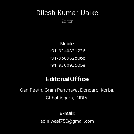
Dilesh Kumar Uaike
Editor
Mobile
+91-9340831236
+91-9589825068
+91-9300925058
Editorial Office
Gan Peeth, Gram Panchayat Dondaro, Korba,
Chhattisgarh, INDIA.
E-mail:
adiniwasi750@gmail.com