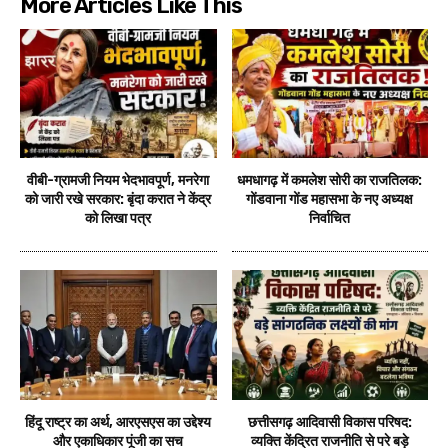
More Articles Like This
वीबी-ग्रामजी नियम भेदभावपूर्ण, मनरेगा
धमधागढ़ में कमलेश सोरी का राजतिलक:
को जारी रखे सरकार: बृंदा करात ने केंद्र
गोंडवाना गोंड महासभा के नए अध्यक्ष
को लिखा पत्र
निर्वाचित
हिंदू राष्ट्र का अर्थ, आरएसएस का उद्देश्य
छत्तीसगढ़ आदिवासी विकास परिषद:
और एकाधिकार पूंजी का सच
व्यक्ति केंद्रित राजनीति से परे बड़े