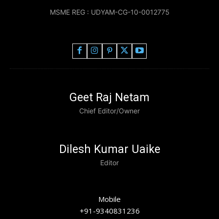
MSME REG : UDYAM-CG-10-0012775
Geet Raj Netam
Chief Editor/Owner
Dilesh Kumar Uaike
Editor
Mobile
+91-9340831236