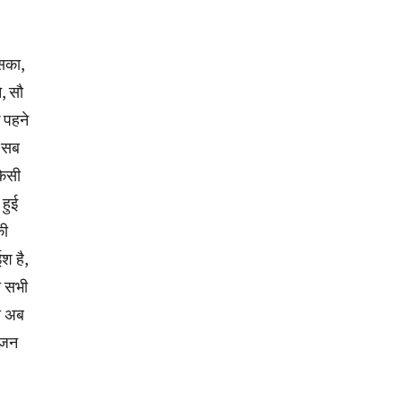
िसका,
, सौ
 पहने
ा सब
किसी
हुई
की
श है,
त सभी
से अब
पूजन