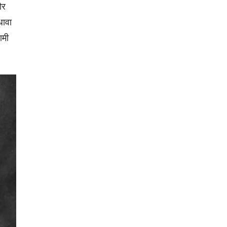
और
धावा
ामी