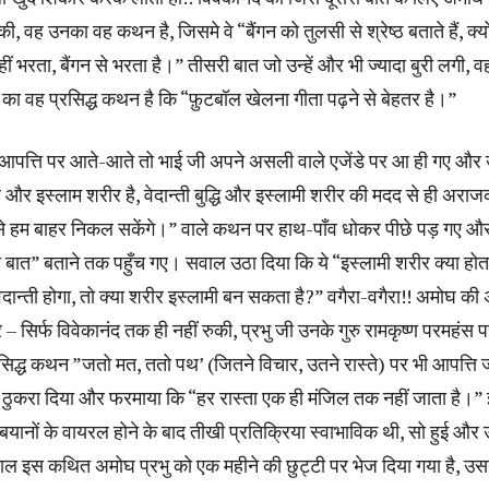
ी, वह उनका वह कथन है, जिसमे वे “बैंगन को तुलसी से श्रेष्ठ बताते हैं, क्य
ीं भरता, बैंगन से भरता है।” तीसरी बात जो उन्हें और भी ज्यादा बुरी लगी, व
 का वह प्रसिद्ध कथन है कि “फ़ुटबॉल खेलना गीता पढ़ने से बेहतर है।”
 आपत्ति पर आते-आते तो भाई जी अपने असली वाले एजेंडे पर आ ही गए और
 है और इस्लाम शरीर है, वेदान्ती बुद्धि और इस्लामी शरीर की मदद से ही अरा
े हम बाहर निकल सकेंगे।” वाले कथन पर हाथ-पाँव धोकर पीछे पड़ गए और
बात” बताने तक पहुँच गए। सवाल उठा दिया कि ये “इस्लामी शरीर क्या होता
दान्ती होगा, तो क्या शरीर इस्लामी बन सकता है?” वगैरा-वगैरा!! अमोघ की
– सिर्फ विवेकानंद तक ही नहीं रुकी, प्रभु जी उनके गुरु रामकृष्ण परमहंस प
िद्ध कथन ”जतो मत, ततो पथ’ (जितने विचार, उतने रास्ते) पर भी आपत्ति 
से ठुकरा दिया और फरमाया कि “हर रास्ता एक ही मंजिल तक नहीं जाता है।”
बयानों के वायरल होने के बाद तीखी प्रतिक्रिया स्वाभाविक थी, सो हुई और
ल इस कथित अमोघ प्रभु को एक महीने की छुट्टी पर भेज दिया गया है, उसन