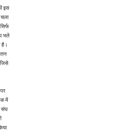
की इस
ं चला
सिर्फ
ूप भले
 है।
नातन
 जिसे
 पर
 में
े संघ
ी
किया