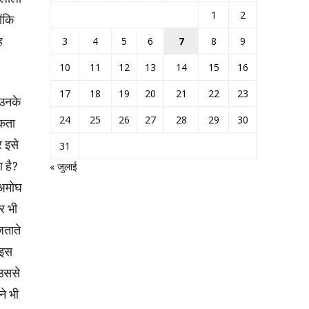
1
2
ोंकि
ह
3
4
5
6
7
8
9
10
11
12
13
14
15
16
17
18
19
20
21
22
23
 उनके
24
25
26
27
28
29
30
जकता
 इसे
31
 है?
« जुलाई
 अमोघ
र भी
जताते
 इस
 उससे
े भी