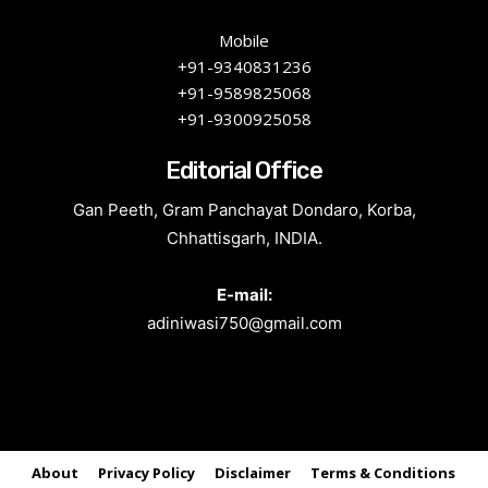
Mobile
+91-9340831236
+91-9589825068
+91-9300925058
Editorial Office
Gan Peeth, Gram Panchayat Dondaro, Korba,
Chhattisgarh, INDIA.
E-mail:
adiniwasi750@gmail.com
About
Privacy Policy
Disclaimer
Terms & Conditions