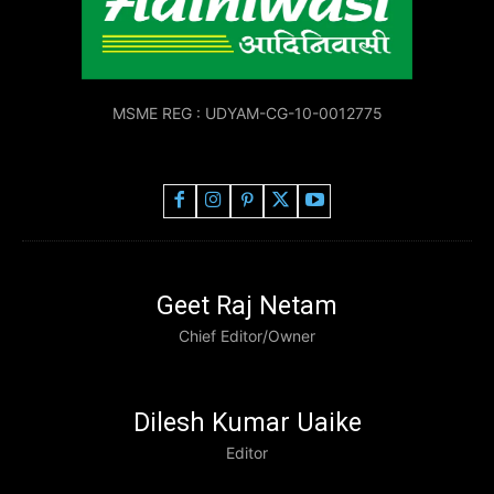
MSME REG : UDYAM-CG-10-0012775
Geet Raj Netam
Chief Editor/Owner
Dilesh Kumar Uaike
Editor