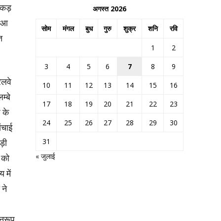
 एकड़
अगस्त 2026
ं आ
सोम
मंगल
बुध
गुरु
शुक्र
शनि
रवि
त
1
2
3
4
5
6
7
8
9
ेलवे
10
11
12
13
14
15
16
म्बे
17
18
19
20
21
22
23
 के
24
25
26
27
28
29
30
िंचाई
31
पड़ी
« जुलाई
 को
 में
 ने
नुरूप