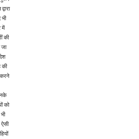
द्वारा
 भी
में
ीं की
ई जा
देश
ह की
 करने
उनके
ों को
 भी
व ऐसी
हियों