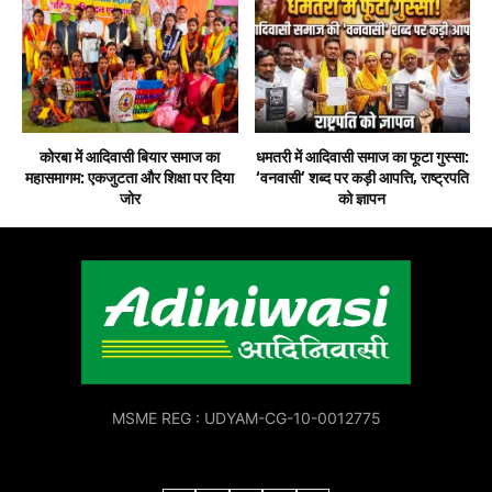
कोरबा में आदिवासी बियार समाज का
धमतरी में आदिवासी समाज का फूटा गुस्सा:
महासमागम: एकजुटता और शिक्षा पर दिया
‘वनवासी’ शब्द पर कड़ी आपत्ति, राष्ट्रपति
जोर
को ज्ञापन
MSME REG : UDYAM-CG-10-0012775