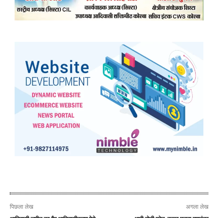
पिछला लेख
अगला लेख