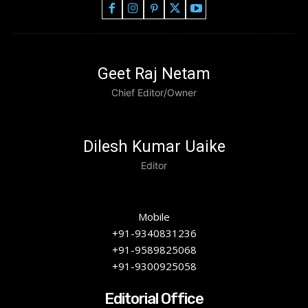
Geet Raj Netam
Chief Editor/Owner
Dilesh Kumar Uaike
Editor
Mobile
+91-9340831236
+91-9589825068
+91-9300925058
Editorial Office