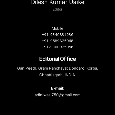
Dilesh Kumar Uaike
Editor
Mobile
+91-9340831236
+91-9589825068
+91-9300925058
Editorial Office
Gan Peeth, Gram Panchayat Dondaro, Korba,
Chhattisgarh, INDIA.
E-mail:
adiniwasi750@gmail.com