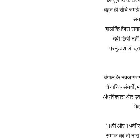
बहुत ही सोचे समझे 
सना
हालांकि जिस सनात
दबी छिपी नही
प्रभुत्वशाली ब्र
बंगाल के नवजागरण 
वैचारिक संघर्षों,
अंधविश्वास और ए
भे
18वीं और 19वीं स
समाज का तो नारा 