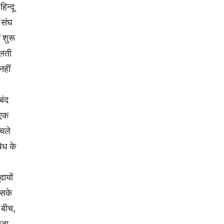
िन्दू
 संघ
 शुरू
िलती
नहीं
बंद
 एक
 चले
षेध के
ायों
इसके
 बीच,
ाजा