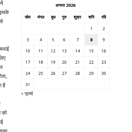
ें
अगस्त 2026
 इसके
सोम
मंगल
बुध
गुरु
शुक्र
शनि
रवि
जो
1
2
3
4
5
6
7
8
9
 बधाई
10
11
12
13
14
15
16
लिए
17
18
19
20
21
22
23
चल
24
25
26
27
28
29
30
ोता,
31
 है
« जुलाई
र
त को
कई
इसका