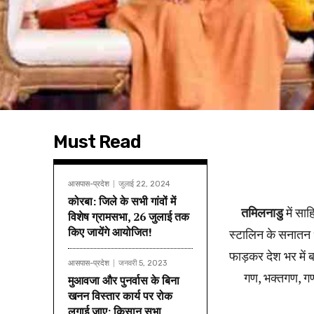
Must Read
आसपास-प्रदेश
जुलाई 22, 2024
कोरबा: जिले के सभी गांवों में
तमिलनाडु
में सा
विशेष ग्रामसभा, 26 जुलाई तक
किए जायेंगे आयोजित!
स्टालिन के सनातन ध
फाड़कर देश भर में ब
आसपास-प्रदेश
जनवरी 5, 2023
गण, भक्तगण, गणवे
मुआवजा और पुनर्वास के बिना
खनन विस्तार कार्य पर रोक
लगाई जाए: किसान सभा