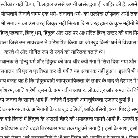
्वीकार नहीं किया, फिलहाल उससे अपनी असंबद्धता ही जाहिर की है, उसमें ह
की 5 योग्यतायें गिनाते समय एक धर्म- सनातन धर्म- का उल्लेख छोड़कर अभी तक
में भी सनातन का उस तरह जिक्र नहीं मिलता जिस तरह हाल के कुछ महीनों में
्दू पहचान, हिन्दू धर्म, हिंदुत्व और उस पर आधारित हिन्दू राष्ट्र की बात म
ह वाला जिसे उन सावरकर ने परिभाषित किया था जो खुद किसी धर्म में विश्वास 
करते थे और घोषित रूप से स्वयं को नास्तिक बताते थे।
 अचानक से हिन्दू धर्म और हिंदुत्व को कब और क्यों गंगा में सिरा दिया गया और 
पड़े सनातन की प्राण प्रतिष्ठा कर दी गयी? यह अचानक नहीं हुआ। इसकी भी
ख्य वजह यह है कि हिंदुत्ववादी साम्प्रदायिकता के उभार के बाद से देशभर में
 के वर्णाश्रम, जाति श्रेणी क्रम के अमानवीय आधार, लोकतंत्र और समता के नि
 जनता के सामने आये हैं- नतीजे में इसकी अमानुषिकता उजागर हुयी है।
 समरसता के अभियानों के बावजूद दलितों, आदिवासियों, अन्य पिछड़े समुद
बड़े हिस्से में हिंदुत्व के असली चेहरे की भयावहता सामने आयी है- उनकी 
ै, अविश्वास बढ़ते बढ़ते तिरस्कार भाव तक पहुंचने लगा है। इसी के साथ, इसी
द्गम को लेकर आई जानकारियों ने भी इस गिरोह को असुविधा में डाला है। लिह