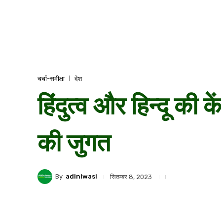
चर्चा-समीक्षा
देश
हिंदुत्व और हिन्दू क
की जुगत
By
adiniwasi
सितम्बर 8, 2023