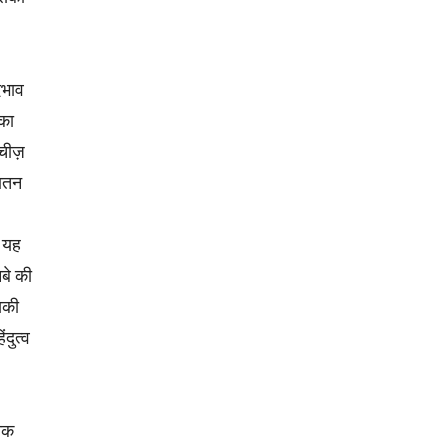
दभाव
का
चीज़
नातन
े यह
बे की
सकी
ंदुत्व
तक