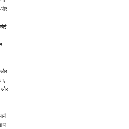
ना और
 कोई
ोर
ी और
जा,
च और
आर्य
साथ