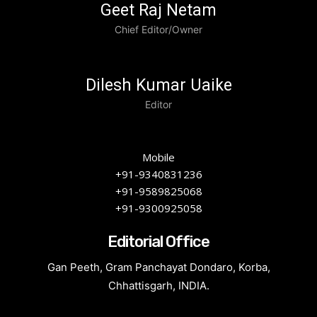
Geet Raj Netam
Chief Editor/Owner
Dilesh Kumar Uaike
Editor
Mobile
+91-9340831236
+91-9589825068
+91-9300925058
Editorial Office
Gan Peeth, Gram Panchayat Dondaro, Korba,
Chhattisgarh, INDIA.