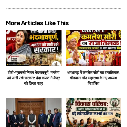
More Articles Like This
वीबी-ग्रामजी नियम भेदभावपूर्ण, मनरेगा
धमधागढ़ में कमलेश सोरी का राजतिलक:
को जारी रखे सरकार: बृंदा करात ने केंद्र
गोंडवाना गोंड महासभा के नए अध्यक्ष
को लिखा पत्र
निर्वाचित