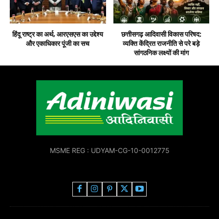
हिंदू राष्ट्र का अर्थ, आरएसएस का उद्देश्य
छत्तीसगढ़ आदिवासी विकास परिषद:
और एकाधिकार पूंजी का सच
व्यक्ति केंद्रित राजनीति से परे बड़े
सांगठनिक लक्ष्यों की मांग
MSME REG : UDYAM-CG-10-0012775