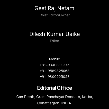
Geet Raj Netam
Chief Editor/Owner
Dilesh Kumar Uaike
Editor
Mobile
+91-9340831236
+91-9589825068
+91-9300925058
Editorial Office
Gan Peeth, Gram Panchayat Dondaro, Korba,
Chhattisgarh, INDIA.