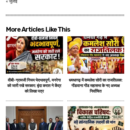
« जुलाई
More Articles Like This
वीबी-ग्रामजी नियम भेदभावपूर्ण, मनरेगा
धमधागढ़ में कमलेश सोरी का राजतिलक:
को जारी रखे सरकार: बृंदा करात ने केंद्र
गोंडवाना गोंड महासभा के नए अध्यक्ष
को लिखा पत्र
निर्वाचित