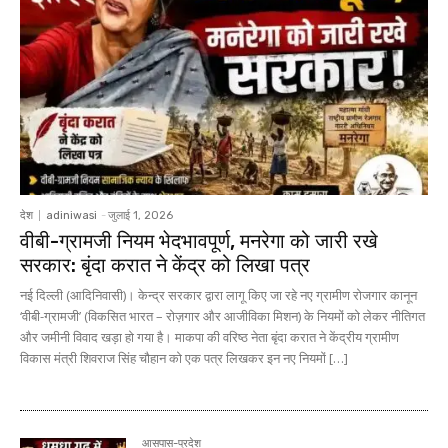
देश
adiniwasi
-
जुलाई 1, 2026
वीबी-ग्रामजी नियम भेदभावपूर्ण, मनरेगा को जारी रखे
सरकार: बृंदा करात ने केंद्र को लिखा पत्र
नई दिल्ली (आदिनिवासी)। केन्द्र सरकार द्वारा लागू किए जा रहे नए ग्रामीण रोजगार कानून
‘वीबी-ग्रामजी’ (विकसित भारत – रोज़गार और आजीविका मिशन) के नियमों को लेकर नीतिगत
और जमीनी विवाद खड़ा हो गया है। माकपा की वरिष्ठ नेता बृंदा करात ने केंद्रीय ग्रामीण
विकास मंत्री शिवराज सिंह चौहान को एक पत्र लिखकर इन नए नियमों […]
आसपास-प्रदेश