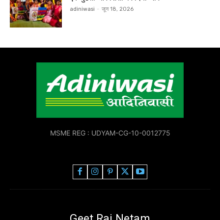
adiniwasi
-
जून 18, 2026
MSME REG : UDYAM-CG-10-0012775
Geet Raj Netam