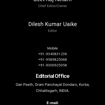
Chief Editor/Owner
Dilesh Kumar Uaike
Editor
Mobile
+91-9340831236
+91-9589825068
+91-9300925058
Editorial Office
Gan Peeth, Gram Panchayat Dondaro, Korba,
Chhattisgarh, INDIA.
E-mail: