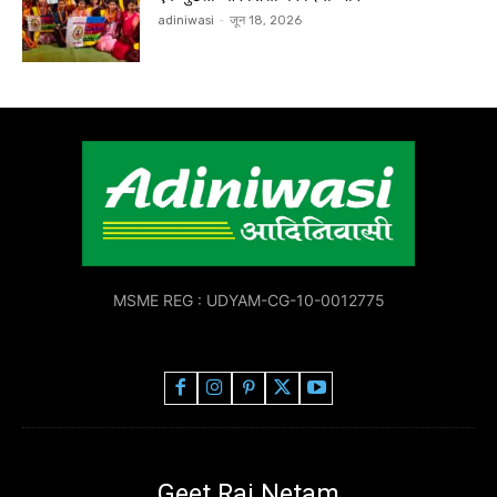
adiniwasi
-
जून 18, 2026
MSME REG : UDYAM-CG-10-0012775
Geet Raj Netam