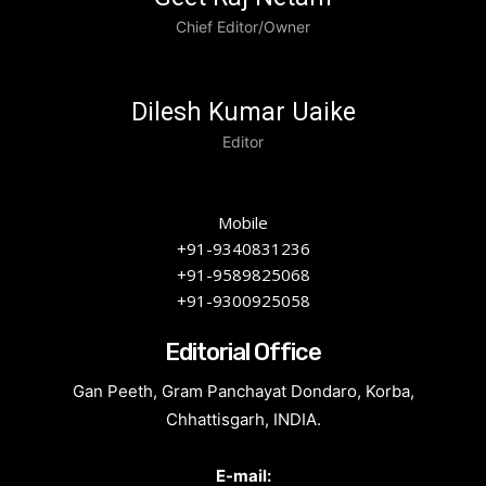
Chief Editor/Owner
Dilesh Kumar Uaike
Editor
Mobile
+91-9340831236
+91-9589825068
+91-9300925058
Editorial Office
Gan Peeth, Gram Panchayat Dondaro, Korba,
Chhattisgarh, INDIA.
E-mail: