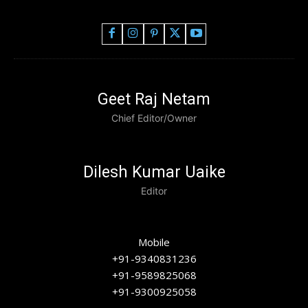
Geet Raj Netam
Chief Editor/Owner
Dilesh Kumar Uaike
Editor
Mobile
+91-9340831236
+91-9589825068
+91-9300925058