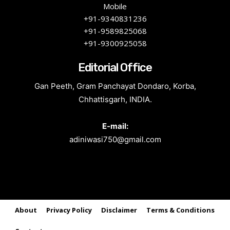
Mobile
+91-9340831236
+91-9589825068
+91-9300925058
Editorial Office
Gan Peeth, Gram Panchayat Dondaro, Korba,
Chhattisgarh, INDIA.
E-mail:
adiniwasi750@gmail.com
About
Privacy Policy
Disclaimer
Terms & Conditions