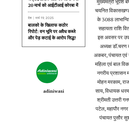
मुख्यमंत्री भूपे
20 मार्च को आईटीआई कोरबा में
चयनित विकासखण्डों
के 3088 लाभान्वि
देश
मार्च 19, 2025
बालको के खिलाफ कठोर
सहायता राशि वितर
रिपोर्ट: वन भूमि पर अवैध कब्जे
इस अवसर पर उप मुख
और पेड़ कटाई के आरोप सिद्ध!
अध्यक्ष डॉ.चरण द
अकबर, पंचायत एवं ग्
महिला एवं बाल विकास
नगरीय प्रशासन मं
मोहन मरकाम, राजस
साय, विधायक धरमज
adiniwasi
श्रीमती उत्तरी गन
पटेल, महापौर नगर
पंचायत पुसौर सु