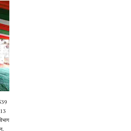
 539
 13
विभाग
न,