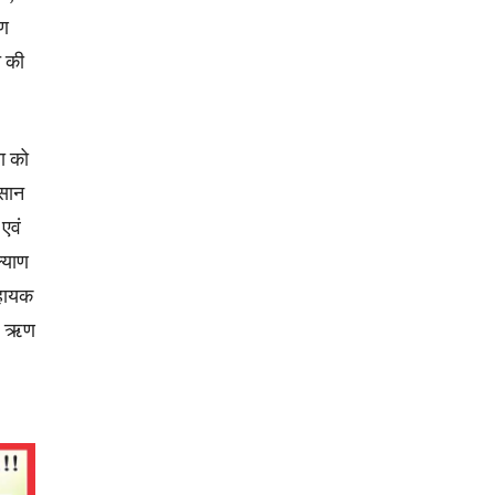
ाण
त की
या को
िसान
एवं
्याण
सहायक
ोष ऋण