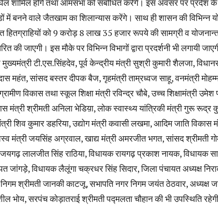
श बघेल शामिल होंगे तथा आमसभा को संबोधित करेंगे। इस अवसर पर प्रदेश क
 में बनने वाले जैतखाम का शिलान्यास करेंगे। साथ ही शासन की विभिन्न 
त हितग्राहियों को 9 करोड़ 8 लाख 35 हजार रूपये की सामग्री व योजनान्त
ित की जाएगी। इस मौके पर विभिन्न विभागों द्वारा प्रदर्शनी भी लगायी जाए
्यमंत्री टी.एस.सिंहदेव, पूर्व केन्द्रीय मंत्री सुश्री कुमारी शैलजा, विधा
ास महंत, सांसद बस्तर दीपक बैज, गृहमंत्री ताम्रध्वज साहू, वनमंत्री मोहम्
रामीण विकास तथा स्कूल शिक्षा मंत्री रविन्द्र चौबे, उच्च शिक्षामंत्री उमेश
 मंत्री श्रीमती अनिला भेडिय़ा, लोक स्वास्थ्य यांत्रिकी मंत्री गुरू रूद्र क
त्री शिव कुमार डहरिया, उद्योग मंत्री कवासी लखमा, आदिम जाति विकास मं
्व मंत्री जयसिंह अग्रवाल, खाद्य मंत्री अमरजीत भगत, सांसद श्रीमती ग
यगढ़ लालजीत सिंह राठिया, विधायक रायगढ़ प्रकाश नायक, विधायक सार
पत जांगड़े, विधायक लैलूंगा चक्रधर सिंह सिदार, जिला पंचायत अध्यक्ष निर
 निगम श्रीमती जानकी काटजू, सभापति नगर निगम जयंत ठेठवार, अध्यक्ष 
शील भोय, सरपंच कोड़ातराई श्रीमती पद्मलता चौहान की भी उपस्थिति रहेग