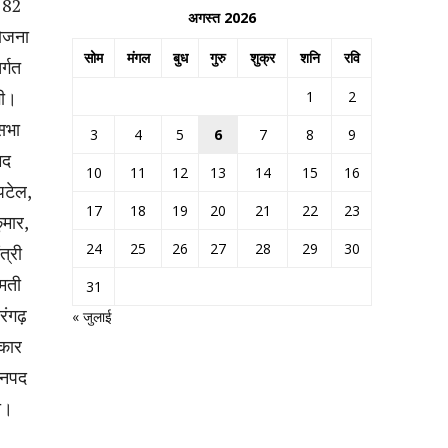
े 82
अगस्त 2026
योजना
सोम
मंगल
बुध
गुरु
शुक्र
शनि
रवि
र्गत
गी।
1
2
नसभा
3
4
5
6
7
8
9
मद
10
11
12
13
14
15
16
 पटेल,
17
18
19
20
21
22
23
ुमार,
24
25
26
27
28
29
30
त्री
ोमती
31
ंगढ़
« जुलाई
ाकार
जनपद
ी।