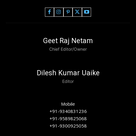
Geet Raj Netam
Chief Editor/Owner
Dilesh Kumar Uaike
Editor
Mobile
+91-9340831236
+91-9589825068
+91-9300925058