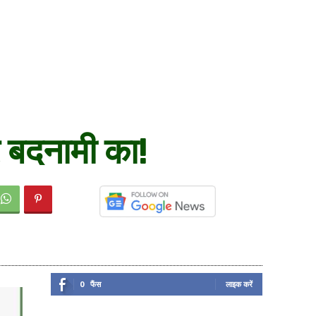
र बदनामी का!
0
फैंस
लाइक करें