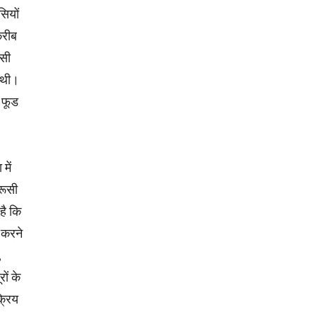
सियों
करीब
इसी
 थी।
 फूड
में
रूसी
है कि
 करने
,
ों के
क्रिय