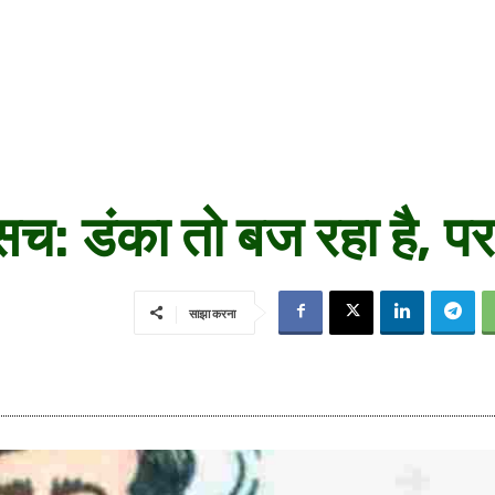
 सच: डंका तो बज रहा है, प
साझा करना