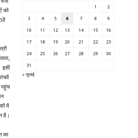
 रूस
1
2
्ट को
3
4
5
6
7
8
9
वें
10
11
12
13
14
15
16
17
18
19
20
21
22
23
त्री
24
25
26
27
28
29
30
अलावा,
31
। इसी
« जुलाई
ंचवें
पहुंच
इन
ं में
न है।
रत का