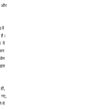
का और
वें
 है।
 वें
ाकर
डेम
े इस
 ही,
ए गए,
 में