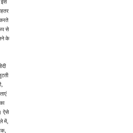
े इस
बेहतर
 करते
ूप से
नने के
ोदी
लुटती
ी,
ताएं
सका
। ऐसे
 में,
ेशक,