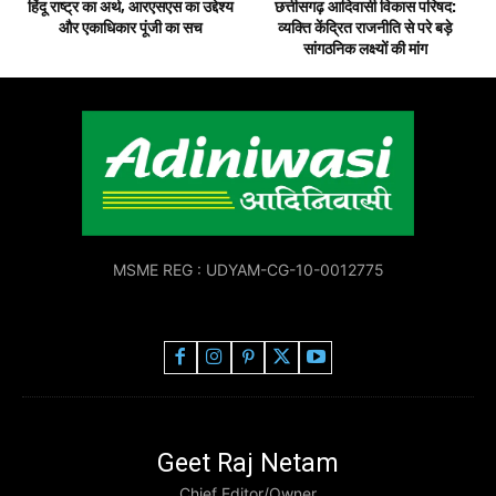
हिंदू राष्ट्र का अर्थ, आरएसएस का उद्देश्य
छत्तीसगढ़ आदिवासी विकास परिषद:
और एकाधिकार पूंजी का सच
व्यक्ति केंद्रित राजनीति से परे बड़े
सांगठनिक लक्ष्यों की मांग
MSME REG : UDYAM-CG-10-0012775
Geet Raj Netam
Chief Editor/Owner