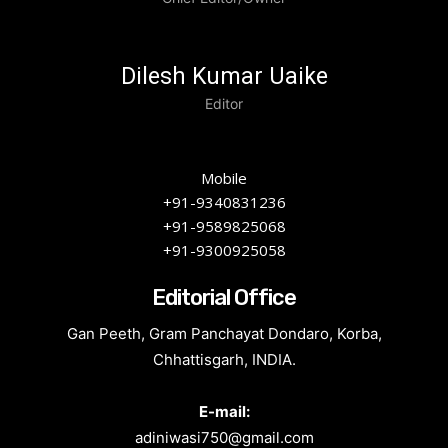
Dilesh Kumar Uaike
Editor
Mobile
+91-9340831236
+91-9589825068
+91-9300925058
Editorial Office
Gan Peeth, Gram Panchayat Dondaro, Korba,
Chhattisgarh, INDIA.
E-mail:
adiniwasi750@gmail.com