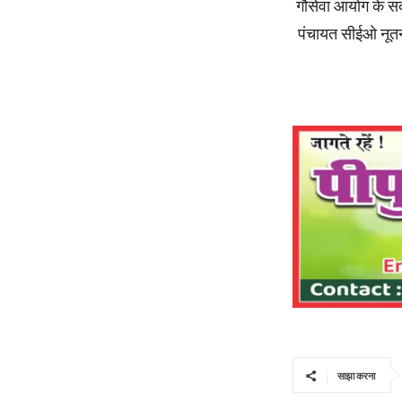
गौसेवा आयोग के सद
पंचायत सीईओ नूतन
साझा करना