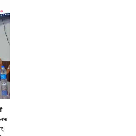
ली
 सभा
वर,