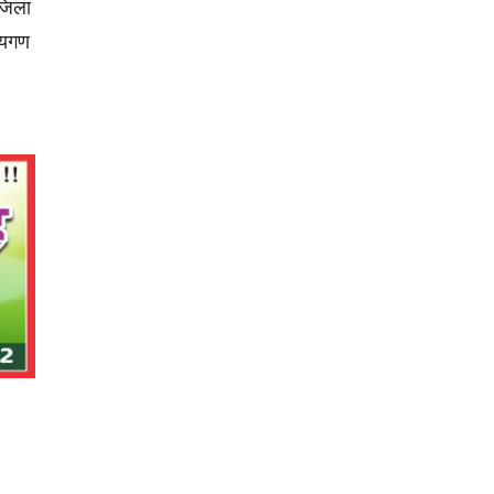
 जिला
्यगण