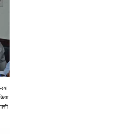
रिया
 किया
शासी