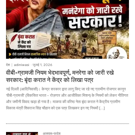
देश
adiniwasi
-
जुलाई 1, 2026
वीबी-ग्रामजी नियम भेदभावपूर्ण, मनरेगा को जारी रखे
सरकार: बृंदा करात ने केंद्र को लिखा पत्र
नई दिल्ली (आदिनिवासी)। केन्द्र सरकार द्वारा लागू किए जा रहे नए ग्रामीण रोजगार कानून
‘वीबी-ग्रामजी’ (विकसित भारत – रोज़गार और आजीविका मिशन) के नियमों को लेकर नीतिगत
और जमीनी विवाद खड़ा हो गया है। माकपा की वरिष्ठ नेता बृंदा करात ने केंद्रीय ग्रामीण
विकास मंत्री शिवराज सिंह चौहान को एक पत्र लिखकर इन नए नियमों […]
आसपास-प्रदेश