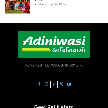
adiniwasi
-
जून 18, 2026
MSME REG : UDYAM-CG-10-0012775
Geet Raj Netam