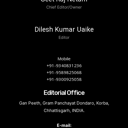
Chief Editor/Owner
Dilesh Kumar Uaike
Editor
Mobile
+91-9340831236
+91-9589825068
+91-9300925058
Editorial Office
Gan Peeth, Gram Panchayat Dondaro, Korba,
Chhattisgarh, INDIA.
E-mail: