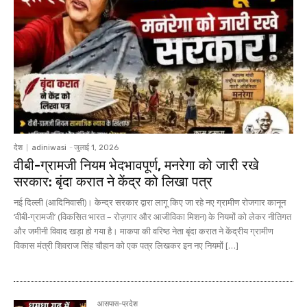
देश
adiniwasi
-
जुलाई 1, 2026
वीबी-ग्रामजी नियम भेदभावपूर्ण, मनरेगा को जारी रखे
सरकार: बृंदा करात ने केंद्र को लिखा पत्र
नई दिल्ली (आदिनिवासी)। केन्द्र सरकार द्वारा लागू किए जा रहे नए ग्रामीण रोजगार कानून
‘वीबी-ग्रामजी’ (विकसित भारत – रोज़गार और आजीविका मिशन) के नियमों को लेकर नीतिगत
और जमीनी विवाद खड़ा हो गया है। माकपा की वरिष्ठ नेता बृंदा करात ने केंद्रीय ग्रामीण
विकास मंत्री शिवराज सिंह चौहान को एक पत्र लिखकर इन नए नियमों […]
आसपास-प्रदेश