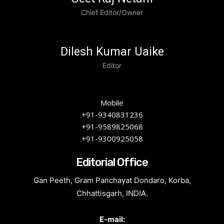
Chief Editor/Owner
Dilesh Kumar Uaike
Editor
Mobile
+91-9340831236
+91-9589825068
+91-9300925058
Editorial Office
Gan Peeth, Gram Panchayat Dondaro, Korba,
Chhattisgarh, INDIA.
E-mail: