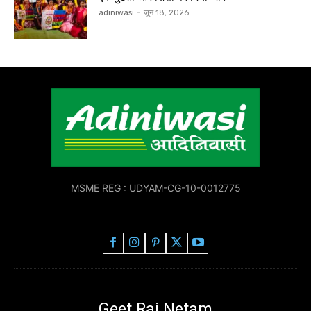
adiniwasi
-
जून 18, 2026
MSME REG : UDYAM-CG-10-0012775
Geet Raj Netam