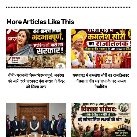
More Articles Like This
वीबी-ग्रामजी नियम भेदभावपूर्ण, मनरेगा
धमधागढ़ में कमलेश सोरी का राजतिलक:
को जारी रखे सरकार: बृंदा करात ने केंद्र
गोंडवाना गोंड महासभा के नए अध्यक्ष
को लिखा पत्र
निर्वाचित