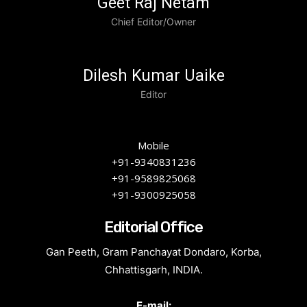
Geet Raj Netam
Chief Editor/Owner
Dilesh Kumar Uaike
Editor
Mobile
+91-9340831236
+91-9589825068
+91-9300925058
Editorial Office
Gan Peeth, Gram Panchayat Dondaro, Korba,
Chhattisgarh, INDIA.
E-mail: