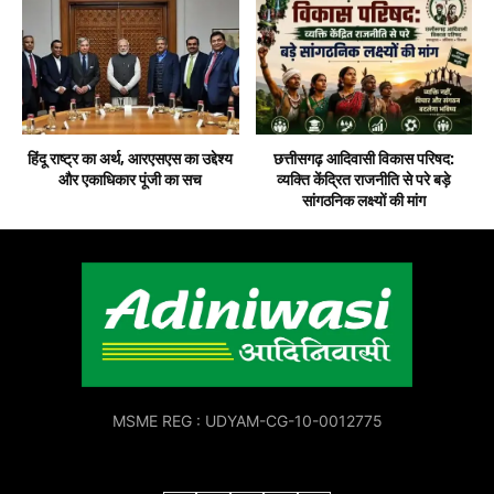
हिंदू राष्ट्र का अर्थ, आरएसएस का उद्देश्य
छत्तीसगढ़ आदिवासी विकास परिषद:
और एकाधिकार पूंजी का सच
व्यक्ति केंद्रित राजनीति से परे बड़े
सांगठनिक लक्ष्यों की मांग
MSME REG : UDYAM-CG-10-0012775