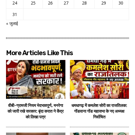
24
25
26
27
28
29
30
31
« जुलाई
More Articles Like This
वीबी-ग्रामजी नियम भेदभावपूर्ण, मनरेगा
धमधागढ़ में कमलेश सोरी का राजतिलक:
को जारी रखे सरकार: बृंदा करात ने केंद्र
गोंडवाना गोंड महासभा के नए अध्यक्ष
को लिखा पत्र
निर्वाचित