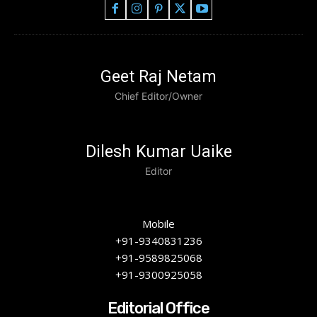
Geet Raj Netam
Chief Editor/Owner
Dilesh Kumar Uaike
Editor
Mobile
+91-9340831236
+91-9589825068
+91-9300925058
Editorial Office