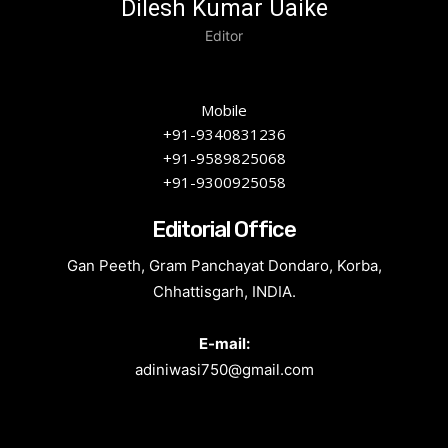
Dilesh Kumar Uaike
Editor
Mobile
+91-9340831236
+91-9589825068
+91-9300925058
Editorial Office
Gan Peeth, Gram Panchayat Dondaro, Korba,
Chhattisgarh, INDIA.
E-mail:
adiniwasi750@gmail.com