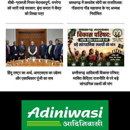
वीबी-ग्रामजी नियम भेदभावपूर्ण, मनरेगा
धमधागढ़ में कमलेश सोरी का राजतिलक:
को जारी रखे सरकार: बृंदा करात ने केंद्र
गोंडवाना गोंड महासभा के नए अध्यक्ष
को लिखा पत्र
निर्वाचित
हिंदू राष्ट्र का अर्थ, आरएसएस का उद्देश्य
छत्तीसगढ़ आदिवासी विकास परिषद:
और एकाधिकार पूंजी का सच
व्यक्ति केंद्रित राजनीति से परे बड़े
सांगठनिक लक्ष्यों की मांग