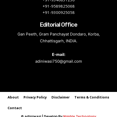
+91-9589825068
+91-9300925058
Editorial Office
Gan Peeth, Gram Panchayat Dondaro, Korba,
Chhattisgarh, INDIA.
E-mail:
adiniwasi750@gmail.com
About
Privacy Policy
Disclaimer
Terms & Conditions
Contact
© adiniwasi | Develop By
Nimble Technology