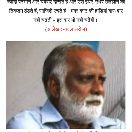
ज्यादा परेशान और घबराए दीखते है और उसे इधर-उधर उलझाने की
तिकडम ढूंढते हैं, साजिशें रचते हैं। मगर काठ की हांडियां बार-बार
नहीं चढ़ती – इस बार भी नहीं चढ़ेंगी।
(आलेख : बादल सरोज)