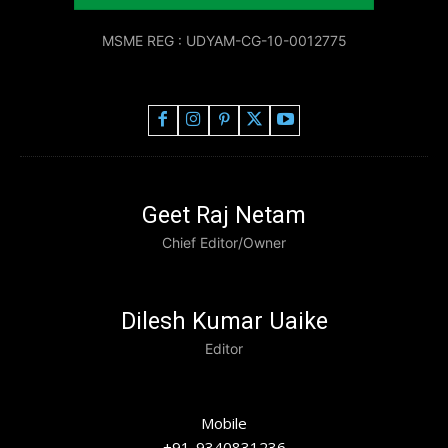
MSME REG : UDYAM-CG-10-0012775
Geet Raj Netam
Chief Editor/Owner
Dilesh Kumar Uaike
Editor
Mobile
+91-9340831236