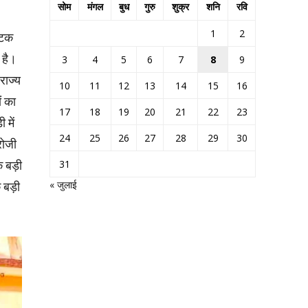
सोम
मंगल
बुध
गुरु
शुक्र
शनि
रवि
1
2
घटक
 है।
3
4
5
6
7
8
9
राज्य
10
11
12
13
14
15
16
ं का
17
18
19
20
21
22
23
 में
24
25
26
27
28
29
30
रोजी
क बड़ी
31
« जुलाई
क बड़ी