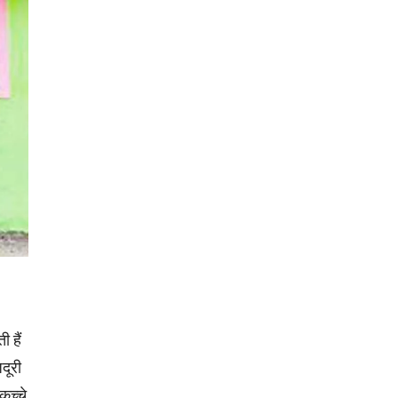
 हैं
दूरी
कच्चे