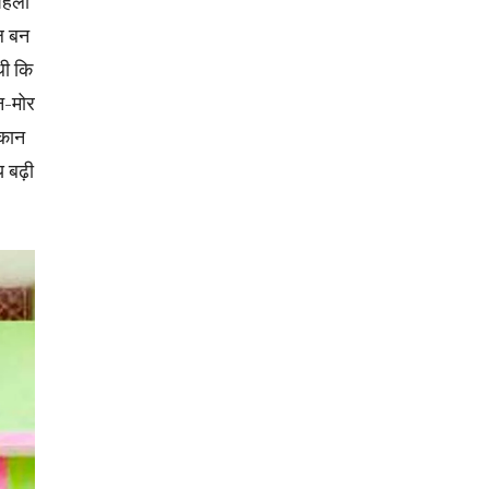
 पहला
िल बन
थी कि
न-मोर
मकान
य बढ़ी