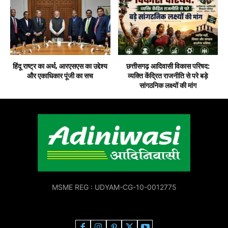
हिंदू राष्ट्र का अर्थ, आरएसएस का उद्देश्य
छत्तीसगढ़ आदिवासी विकास परिषद:
और एकाधिकार पूंजी का सच
व्यक्ति केंद्रित राजनीति से परे बड़े
सांगठनिक लक्ष्यों की मांग
MSME REG : UDYAM-CG-10-0012775