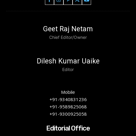
Geet Raj Netam
Chief Editor/Owner
Dilesh Kumar Uaike
Editor
Mobile
+91-9340831236
+91-9589825068
+91-9300925058
Editorial Office