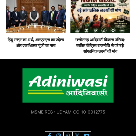
हिंदू राष्ट्र का अर्थ, आरएसएस का उद्देश्य
छत्तीसगढ़ आदिवासी विकास परिषद:
और एकाधिकार पूंजी का सच
व्यक्ति केंद्रित राजनीति से परे बड़े
सांगठनिक लक्ष्यों की मांग
MSME REG : UDYAM-CG-10-0012775