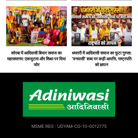
कोरबा में आदिवासी बियार समाज का
धमतरी में आदिवासी समाज का फूटा गुस्सा:
महासमागम: एकजुटता और शिक्षा पर दिया
‘वनवासी’ शब्द पर कड़ी आपत्ति, राष्ट्रपति
जोर
को ज्ञापन
MSME REG : UDYAM-CG-10-0012775