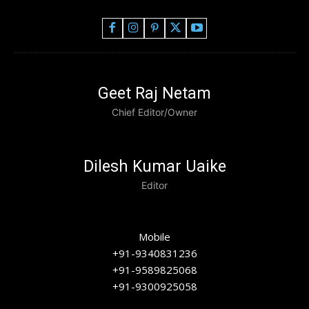
Geet Raj Netam
Chief Editor/Owner
Dilesh Kumar Uaike
Editor
Mobile
+91-9340831236
+91-9589825068
+91-9300925058