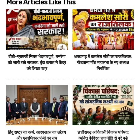
More Articles Like This
वीबी-ग्रामजी नियम भेदभावपूर्ण, मनरेगा
धमधागढ़ में कमलेश सोरी का राजतिलक:
को जारी रखे सरकार: बृंदा करात ने केंद्र
गोंडवाना गोंड महासभा के नए अध्यक्ष
को लिखा पत्र
निर्वाचित
हिंदू राष्ट्र का अर्थ, आरएसएस का उद्देश्य
छत्तीसगढ़ आदिवासी विकास परिषद:
और एकाधिकार पूंजी का सच
व्यक्ति केंद्रित राजनीति से परे बड़े