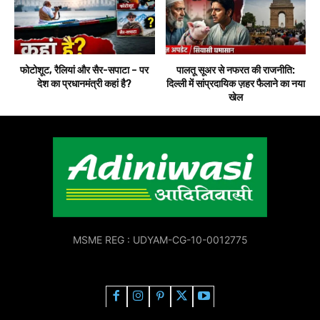
फोटोशूट, रैलियां और सैर-सपाटा – पर
पालतू सूअर से नफरत की राजनीति:
देश का प्रधानमंत्री कहां है?
दिल्ली में सांप्रदायिक ज़हर फैलाने का नया
खेल
MSME REG : UDYAM-CG-10-0012775