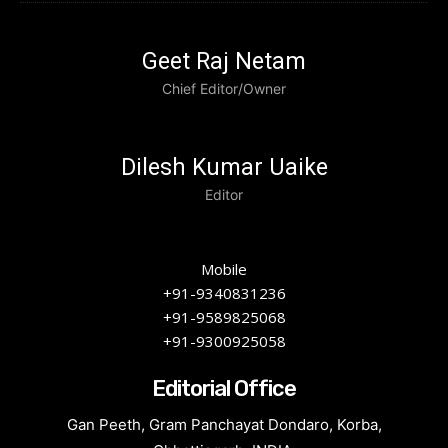
Geet Raj Netam
Chief Editor/Owner
Dilesh Kumar Uaike
Editor
Mobile
+91-9340831236
+91-9589825068
+91-9300925058
Editorial Office
Gan Peeth, Gram Panchayat Dondaro, Korba,